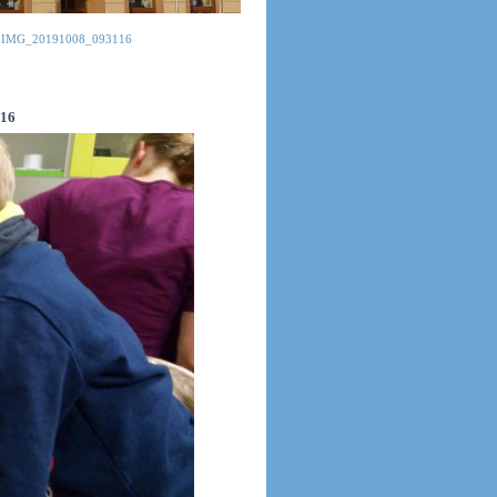
»
IMG_20191008_093116
16