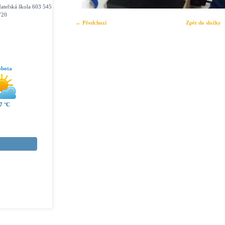
ateřská škola 603 545
720
← Předchozí
Zpět do složky
obota
7 °C