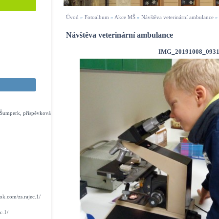
Úvod
»
Fotoalbum
»
Akce MŠ
»
Návštěva veterinární ambulance
Návštěva veterinární ambulance
IMG_20191008_0931
s Šumperk, příspěvková
k.com/zs.rajec.1/
c.1/