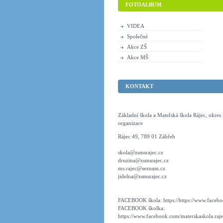
FOTOALBUM
VIDEA
Společné
Akce ZŠ
Akce MŠ
KONTAKT
Základní škola a Mateřská škola Rájec, okre
organizace
Rájec 49, 789 01 Zábřeh
skola@zsmsrajec.cz
druzina@zsmsrajec.cz
ms.rajec@seznam.cz
jidelna@zsmsrajec.cz
FACEBOOK škola: https://https://www.faceboo
FACEBOOK školka:
https://www.facebook.com/materskaskola.raje