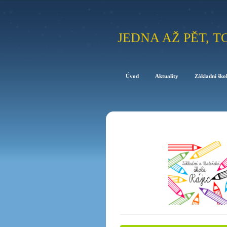
JEDNA AŽ PĚT, T
Úvod
Aktuality
Základní ško