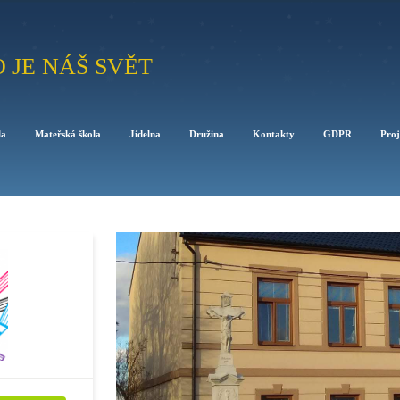
O JE NÁŠ SVĚT
la
Mateřská škola
Jídelna
Družina
Kontakty
GDPR
Proj