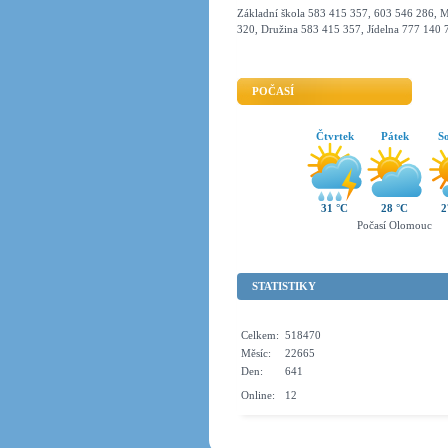
Základní škola 583 415 357, 603 546 286, M
320, Družina 583 415 357, Jídelna 777 140 
POČASÍ
Čtvrtek
Pátek
S
31 °C
28 °C
2
Počasí Olomouc
STATISTIKY
Celkem:
518470
Měsíc:
22665
Den:
641
Online:
12