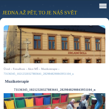
JEDNA AŽ PĚT, TO JE NÁŠ SVĚT
Úvod
»
Fotoalbum
»
Akce MŠ
»
Muzikoterapie
»
73136345_10212320327883641_2829848290843951104_n
Muzikoterapie
73136345_10212320327883641_2829848290843951104_n