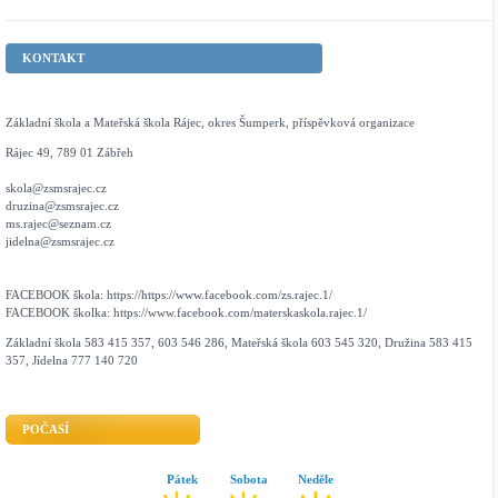
KONTAKT
Základní škola a Mateřská škola Rájec, okres Šumperk, příspěvková organizace
Rájec 49, 789 01 Zábřeh
skola@zsmsrajec.cz
druzina@zsmsrajec.cz
ms.rajec@seznam.cz
jidelna@zsmsrajec.cz
FACEBOOK škola: https://https://www.facebook.com/zs.rajec.1/
FACEBOOK školka: https://www.facebook.com/materskaskola.rajec.1/
Základní škola 583 415 357, 603 546 286, Mateřská škola 603 545 320, Družina 583 415
357, Jídelna 777 140 720
POČASÍ
Pátek
Sobota
Neděle