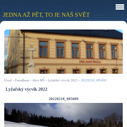
JEDNA AŽ PĚT, TO JE NÁŠ SVĚT
Úvod
»
Fotoalbum
»
Akce MŠ
»
Lyžařský výcvik 2022
»
20220218_085009
Lyžařský výcvik 2022
20220218_085009