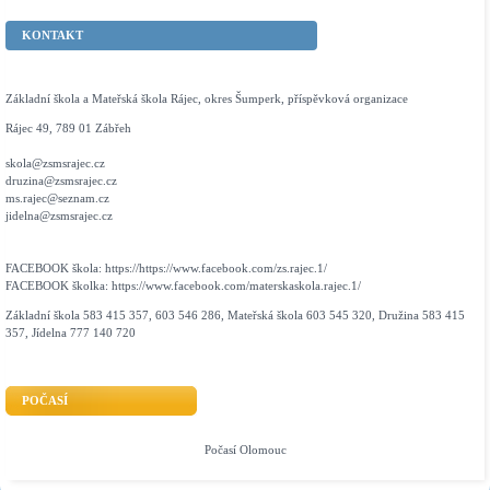
KONTAKT
Základní škola a Mateřská škola Rájec, okres Šumperk, příspěvková organizace
Rájec 49, 789 01 Zábřeh
skola@zsmsrajec.cz
druzina@zsmsrajec.cz
ms.rajec@seznam.cz
jidelna@zsmsrajec.cz
FACEBOOK škola: https://https://www.facebook.com/zs.rajec.1/
FACEBOOK školka: https://www.facebook.com/materskaskola.rajec.1/
Základní škola 583 415 357, 603 546 286, Mateřská škola 603 545 320, Družina 583 415
357, Jídelna 777 140 720
POČASÍ
Počasí Olomouc