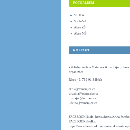
FOTOALBUM
VIDEA
Společné
Akce ZŠ
Akce MŠ
KONTAKT
Základní škola a Mateřská škola Rájec, okre
organizace
Rájec 49, 789 01 Zábřeh
skola@zsmsrajec.cz
druzina@zsmsrajec.cz
ms.rajec@seznam.cz
jidelna@zsmsrajec.cz
FACEBOOK škola: https://https://www.faceboo
FACEBOOK školka:
https://www.facebook.com/materskaskola.raje