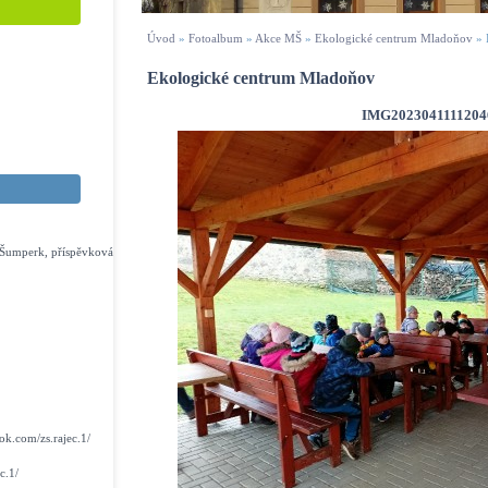
Úvod
»
Fotoalbum
»
Akce MŠ
»
Ekologické centrum Mladoňov
»
Ekologické centrum Mladoňov
IMG2023041111204
s Šumperk, příspěvková
k.com/zs.rajec.1/
c.1/