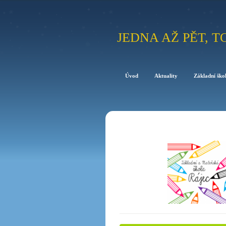
JEDNA AŽ PĚT, T
Úvod
Aktuality
Základní ško