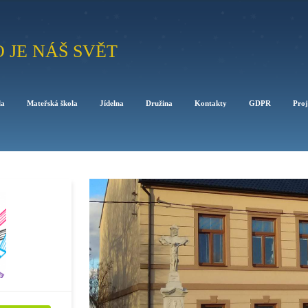
O JE NÁŠ SVĚT
la
Mateřská škola
Jídelna
Družina
Kontakty
GDPR
Proj