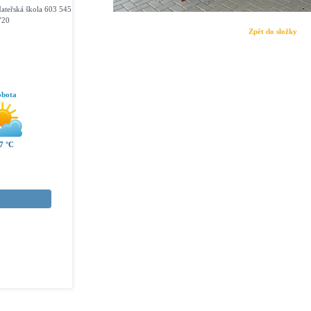
ateřská škola 603 545
720
Zpět do složky
obota
7 °C