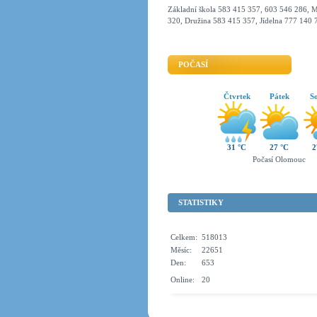
Základní škola 583 415 357, 603 546 286, M
320, Družina 583 415 357, Jídelna 777 140 
POČASÍ
Čtvrtek
Pátek
S
31 °C
27 °C
2
Počasí Olomouc
STATISTIKY
Celkem:
518013
Měsíc:
22651
Den:
653
Online:
20