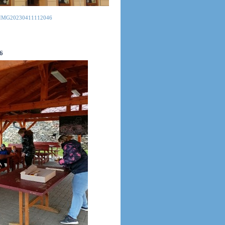
IMG20230411112046
6