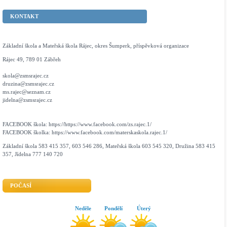
KONTAKT
Základní škola a Mateřská škola Rájec, okres Šumperk, příspěvková organizace
Rájec 49, 789 01 Zábřeh
skola@zsmsrajec.cz
druzina@zsmsrajec.cz
ms.rajec@seznam.cz
jidelna@zsmsrajec.cz
FACEBOOK škola: https://https://www.facebook.com/zs.rajec.1/
FACEBOOK školka: https://www.facebook.com/materskaskola.rajec.1/
Základní škola 583 415 357, 603 546 286, Mateřská škola 603 545 320, Družina 583 415
357, Jídelna 777 140 720
POČASÍ
Neděle
Pondělí
Úterý