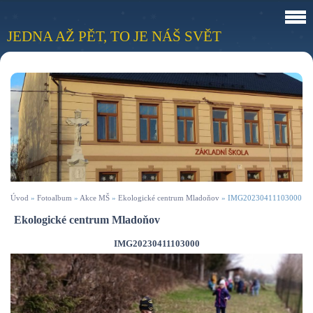
JEDNA AŽ PĚT, TO JE NÁŠ SVĚT
Úvod
»
Fotoalbum
»
Akce MŠ
»
Ekologické centrum Mladoňov
»
IMG20230411103000
Ekologické centrum Mladoňov
IMG20230411103000