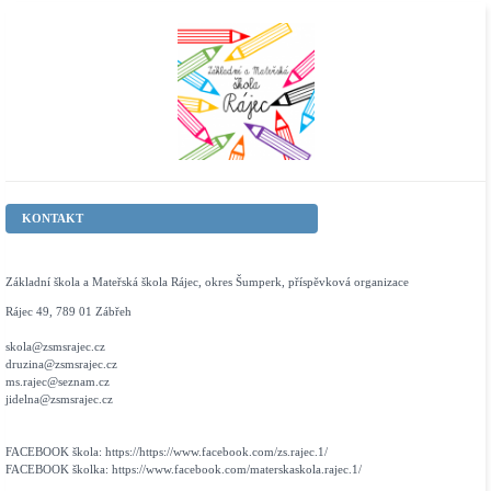
KONTAKT
Základní škola a Mateřská škola Rájec, okres Šumperk, příspěvková organizace
Rájec 49, 789 01 Zábřeh
skola@zsmsrajec.cz
druzina@zsmsrajec.cz
ms.rajec@seznam.cz
jidelna@zsmsrajec.cz
FACEBOOK škola: https://https://www.facebook.com/zs.rajec.1/
FACEBOOK školka: https://www.facebook.com/materskaskola.rajec.1/