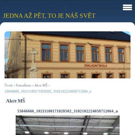
JEDNA AŽ PĚT, TO JE NÁŠ SVĚT
Úvod
»
Fotoalbum
»
Akce MŠ
»
53046666_10211100171820502_3182102224058712064_n
Akce MŠ
53046666_10211100171820502_3182102224058712064_n