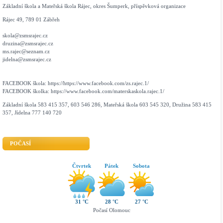
Základní škola a Mateřská škola Rájec, okres Šumperk, příspěvková organizace
Rájec 49, 789 01 Zábřeh
skola@zsmsrajec.cz
druzina@zsmsrajec.cz
ms.rajec@seznam.cz
jidelna@zsmsrajec.cz
FACEBOOK škola: https://https://www.facebook.com/zs.rajec.1/
FACEBOOK školka: https://www.facebook.com/materskaskola.rajec.1/
Základní škola 583 415 357, 603 546 286, Mateřská škola 603 545 320, Družina 583 415
357, Jídelna 777 140 720
POČASÍ
Čtvrtek
Pátek
Sobota
31 °C
28 °C
27 °C
Počasí Olomouc