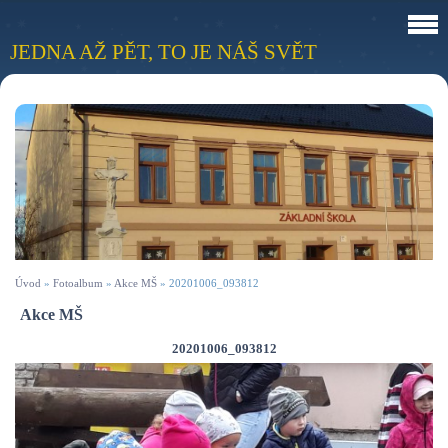
JEDNA AŽ PĚT, TO JE NÁŠ SVĚT
Úvod
»
Fotoalbum
»
Akce MŠ
»
20201006_093812
Akce MŠ
20201006_093812