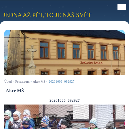
JEDNA AŽ PĚT, TO JE NÁŠ SVĚT
Úvod
»
Fotoalbum
»
Akce MŠ
»
20201006_092927
Akce MŠ
20201006_092927