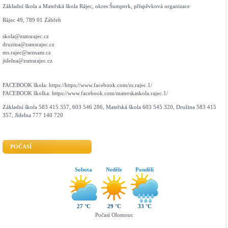
Základní škola a Mateřská škola Rájec, okres Šumperk, příspěvková organizace
Rájec 49, 789 01 Zábřeh
skola@zsmsrajec.cz
druzina@zsmsrajec.cz
ms.rajec@seznam.cz
jidelna@zsmsrajec.cz
FACEBOOK škola: https://https://www.facebook.com/zs.rajec.1/
FACEBOOK školka: https://www.facebook.com/materskaskola.rajec.1/
Základní škola 583 415 357, 603 546 286, Mateřská škola 603 545 320, Družina 583 415
357, Jídelna 777 140 720
POČASÍ
Sobota
Neděle
Pondělí
27 °C
29 °C
33 °C
Počasí Olomouc