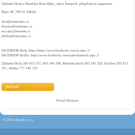
Základní škola a Mateřská škola Rájec, okres Šumperk, příspěvková organizace
Rájec 49, 789 01 Zábřeh
skola@zsmsrajec.cz
druzina@zsmsrajec.cz
ms.rajec@seznam.cz
jidelna@zsmsrajec.cz
FACEBOOK škola: https://https://www.facebook.com/zs.rajec.1/
FACEBOOK školka: https://www.facebook.com/materskaskola.rajec.1/
Základní škola 583 415 357, 603 546 286, Mateřská škola 603 545 320, Družina 583 415
357, Jídelna 777 140 720
POČASÍ
Počasí Olomouc
© 2026 eStránky.cz