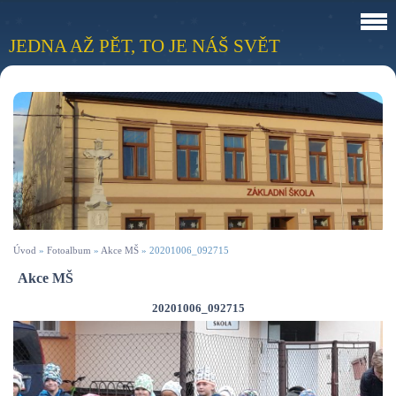
JEDNA AŽ PĚT, TO JE NÁŠ SVĚT
Úvod
»
Fotoalbum
»
Akce MŠ
»
20201006_092715
Akce MŠ
20201006_092715