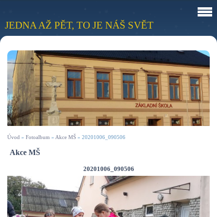
JEDNA AŽ PĚT, TO JE NÁŠ SVĚT
Úvod
»
Fotoalbum
»
Akce MŠ
»
20201006_090506
Akce MŠ
20201006_090506