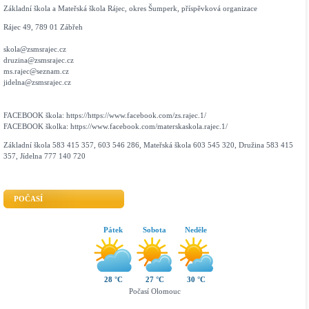
Základní škola a Mateřská škola Rájec, okres Šumperk, příspěvková organizace
Rájec 49, 789 01 Zábřeh
skola@zsmsrajec.cz
druzina@zsmsrajec.cz
ms.rajec@seznam.cz
jidelna@zsmsrajec.cz
FACEBOOK škola: https://https://www.facebook.com/zs.rajec.1/
FACEBOOK školka: https://www.facebook.com/materskaskola.rajec.1/
Základní škola 583 415 357, 603 546 286, Mateřská škola 603 545 320, Družina 583 415
357, Jídelna 777 140 720
POČASÍ
Pátek
Sobota
Neděle
28 °C
27 °C
30 °C
Počasí Olomouc