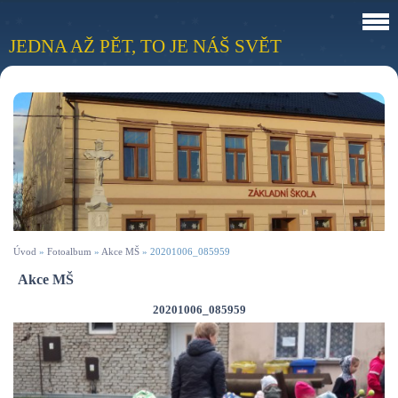
JEDNA AŽ PĚT, TO JE NÁŠ SVĚT
Úvod
»
Fotoalbum
»
Akce MŠ
»
20201006_085959
Akce MŠ
20201006_085959