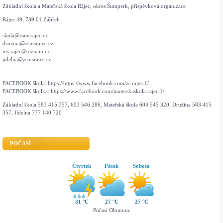
Základní škola a Mateřská škola Rájec, okres Šumperk, příspěvková organizace
Rájec 49, 789 01 Zábřeh
skola@zsmsrajec.cz
druzina@zsmsrajec.cz
ms.rajec@seznam.cz
jidelna@zsmsrajec.cz
FACEBOOK škola: https://https://www.facebook.com/zs.rajec.1/
FACEBOOK školka: https://www.facebook.com/materskaskola.rajec.1/
Základní škola 583 415 357, 603 546 286, Mateřská škola 603 545 320, Družina 583 415
357, Jídelna 777 140 720
POČASÍ
Čtvrtek
Pátek
Sobota
31 °C
27 °C
27 °C
Počasí Olomouc