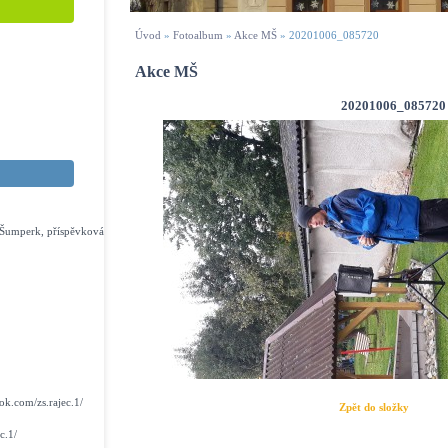
Úvod
»
Fotoalbum
»
Akce MŠ
»
20201006_085720
Akce MŠ
20201006_085720
s Šumperk, příspěvková
k.com/zs.rajec.1/
Zpět do složky
c.1/