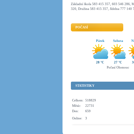
Základní škola 583 415 357, 603 546 286, M
320, Družina 583 415 357, Jídelna 777 140 
POČASÍ
Pátek
Sobota
N
28 °C
27 °C
3
Počasí Olomouc
STATISTIKY
Celkem:
518829
Měsíc:
22731
Den:
659
Online:
3