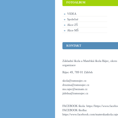
FOTOALBUM
VIDEA
Společné
Akce ZŠ
Akce MŠ
KONTAKT
Základní škola a Mateřská škola Rájec, okre
organizace
Rájec 49, 789 01 Zábřeh
skola@zsmsrajec.cz
druzina@zsmsrajec.cz
ms.rajec@seznam.cz
jidelna@zsmsrajec.cz
FACEBOOK škola: https://https://www.faceboo
FACEBOOK školka:
https://www.facebook.com/materskaskola.raje