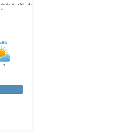
ateřská škola 603 545
720
eděle
0 °C