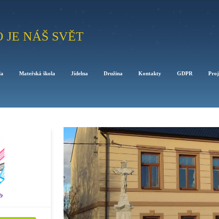
O JE NÁŠ SVĚT
la
Mateřská škola
Jídelna
Družina
Kontakty
GDPR
Proj