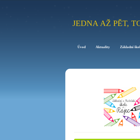
JEDNA AŽ PĚT, T
Úvod
Aktuality
Základní ško